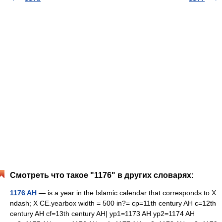
Смотреть что такое "1176" в других словарях:
1176 AH
— is a year in the Islamic calendar that corresponds to X
ndash; X CE.yearbox width = 500 in?= cp=11th century AH c=12th
century AH cf=13th century AH| yp1=1173 AH yp2=1174 AH