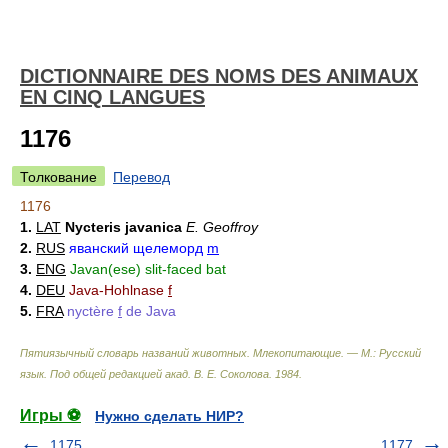
DICTIONNAIRE DES NOMS DES ANIMAUX
EN CINQ LANGUES
1176
Толкование
Перевод
1176
1.
LAT
Nycteris javanica
E. Geoffroy
2.
RUS
яванский щелеморд
m
3.
ENG
Javan(ese) slit-faced bat
4.
DEU
Java-Hohlnase
f
5.
FRA
nyctère
f
de Java
Пятиязычный словарь названий животных. Млекопитающие. — М.: Русский
язык
.
Под общей редакцией акад. В. Е. Соколова
.
1984
.
Игры ⚽
Нужно сделать НИР?
1175
1177