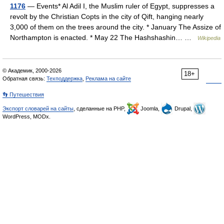
1176
— Events* Al Adil I, the Muslim ruler of Egypt, suppresses a
revolt by the Christian Copts in the city of Qift, hanging nearly
3,000 of them on the trees around the city. * January The Assize of
Northampton is enacted. * May 22 The Hashshashin… …
Wikipedia
© Академик, 2000-2026
18+
Обратная связь:
Техподдержка
,
Реклама на сайте
👣 Путешествия
Экспорт словарей на сайты
, сделанные на PHP,
Joomla,
Drupal,
WordPress, MODx.