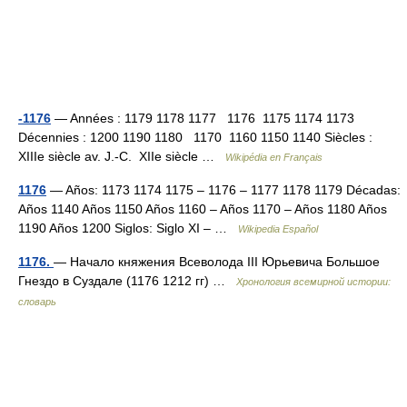
-1176
— Années : 1179 1178 1177 1176 1175 1174 1173
Décennies : 1200 1190 1180 1170 1160 1150 1140 Siècles :
XIIIe siècle av. J.‑C. XIIe siècle …
Wikipédia en Français
1176
— Años: 1173 1174 1175 – 1176 – 1177 1178 1179 Décadas:
Años 1140 Años 1150 Años 1160 – Años 1170 – Años 1180 Años
1190 Años 1200 Siglos: Siglo XI – …
Wikipedia Español
1176.
— Начало княжения Всеволода III Юрьевича Большое
Гнездо в Суздале (1176 1212 гг) …
Хронология всемирной истории:
словарь