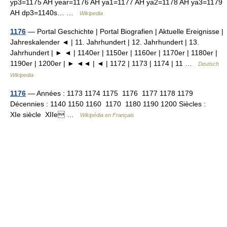
yp3=1175 AH year=1176 AH ya1=1177 AH ya2=1178 AH ya3=1179
AH dp3=1140s… …
Wikipedia
1176
— Portal Geschichte | Portal Biografien | Aktuelle Ereignisse |
Jahreskalender ◄ | 11. Jahrhundert | 12. Jahrhundert | 13.
Jahrhundert | ► ◄ | 1140er | 1150er | 1160er | 1170er | 1180er |
1190er | 1200er | ► ◄◄ | ◄ | 1172 | 1173 | 1174 | 11 …
Deutsch
Wikipedia
1176
— Années : 1173 1174 1175 1176 1177 1178 1179
Décennies : 1140 1150 1160 1170 1180 1190 1200 Siècles :
XIe siècle XIIe …
Wikipédia en Français