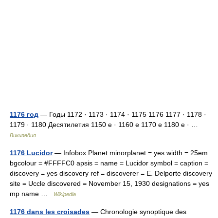
1176 год
— Годы 1172 · 1173 · 1174 · 1175 1176 1177 · 1178 ·
1179 · 1180 Десятилетия 1150 е · 1160 е 1170 е 1180 е · …
Википедия
1176 Lucidor
— Infobox Planet minorplanet = yes width = 25em
bgcolour = #FFFFC0 apsis = name = Lucidor symbol = caption =
discovery = yes discovery ref = discoverer = E. Delporte discovery
site = Uccle discovered = November 15, 1930 designations = yes
mp name …
Wikipedia
1176 dans les croisades
— Chronologie synoptique des